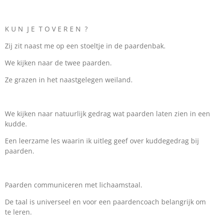
K U N J E T O V E R E N ?
Zij zit naast me op een stoeltje in de paardenbak.
We kijken naar de twee paarden.
Ze grazen in het naastgelegen weiland.
We kijken naar natuurlijk gedrag wat paarden laten zien in een
kudde.
Een leerzame les waarin ik uitleg geef over kuddegedrag bij
paarden.
Paarden communiceren met lichaamstaal.
De taal is universeel en voor een paardencoach belangrijk om
te leren.