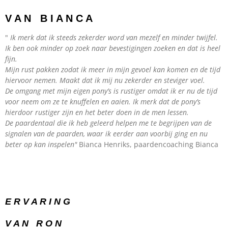
V A N B I A N C A
"
Ik merk dat ik steeds zekerder word van mezelf en minder twijfel.
Ik ben ook minder op zoek naar bevestigingen zoeken en dat is heel
fijn.
Mijn rust pakken zodat ik meer in mijn gevoel kan komen en de tijd
hiervoor nemen. Maakt dat ik mij nu zekerder en steviger voel.
De omgang met mijn eigen pony’s is rustiger omdat ik er nu de tijd
voor neem om ze te knuffelen en aaien. Ik merk dat de pony’s
hierdoor rustiger zijn en het beter doen in de men lessen.
De paardentaal die ik heb geleerd helpen me te begrijpen van de
signalen van de paarden, waar ik eerder aan voorbij ging en nu
beter op kan inspelen"
Bianca Henriks, paardencoaching Bianca
E R V A R I N G
V A N R O N