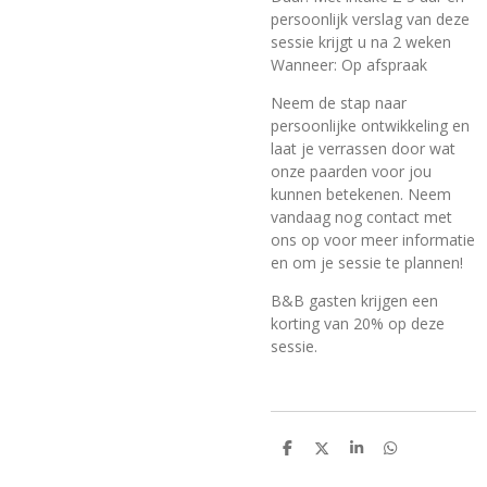
persoonlijk verslag van deze
sessie krijgt u na 2 weken
Wanneer: Op afspraak
Neem de stap naar
persoonlijke ontwikkeling en
laat je verrassen door wat
onze paarden voor jou
kunnen betekenen. Neem
vandaag nog contact met
ons op voor meer informatie
en om je sessie te plannen!
B&B gasten krijgen een
korting van 20% op deze
sessie.
D
D
S
D
e
e
h
e
l
e
a
l